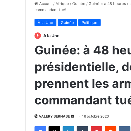
Accueil
/
Afrique
/
Guinée
/
Guinée: à 48 heures de
commandant tué!
À la Une
Guinée
Politique
A la Une
Guinée: à 48 heu
présidentielle, d
prennent les a
commandant tu
Envoyer
VALERY BERNABE
16 octobre 2020
un
Facebook
X
Linkedin
Tumblr
Pinterest
Reddit
courriel