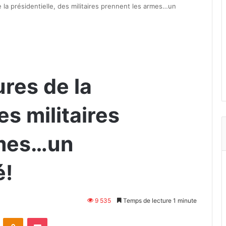
 la présidentielle, des militaires prennent les armes…un
res de la
es militaires
rmes…un
é!
9 535
Temps de lecture 1 minute
VKontakte
Odnoklassniki
Pocket