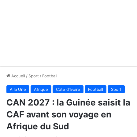
Accueil
/
Sport
/
Football
À la Une
Afrique
Côte d'Ivoire
Football
Sport
CAN 2027 : la Guinée saisit la
CAF avant son voyage en
Afrique du Sud