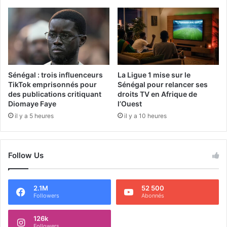
Sénégal : trois influenceurs
La Ligue 1 mise sur le
TikTok emprisonnés pour
Sénégal pour relancer ses
des publications critiquant
droits TV en Afrique de
Diomaye Faye
l’Ouest
il y a 5 heures
il y a 10 heures
Follow Us
2.1M
52 500
Followers
Abonnés
126k
Followers