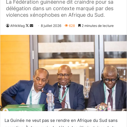
La Fédération guinéenne dit craindre pour sa
délégation dans un contexte marqué par des
violences xénophobes en Afrique du Sud.
Follow
Envoyer
AfrikMag
8 juillet 2026
628
2 minutes de lecture
on
un
X
courriel
La Guinée ne veut pas se rendre en Afrique du Sud sans