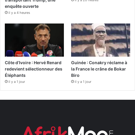
enquête ouverte
il y a 4 heures
Côte d’Ivoire : Hervé Renard
Guinée : Conakry réclame à
redevient sélectionneur des
la France le crâne de Bokar
Éléphants
Biro
il y a 1 jour
il y a 1 jour