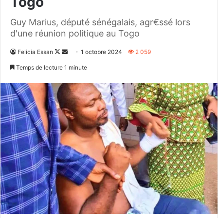
Togo
Guy Marius, député sénégalais, agr€ssé lors
d'une réunion politique au Togo
Follow
Envoyer
Felicia Essan
1 octobre 2024
2 059
on
un
Temps de lecture 1 minute
X
courriel