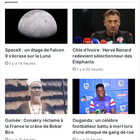
SpaceX : un étage de Falcon
Côte d’Ivoire : Hervé Renard
9 s’écrase sur la Lune
redevient sélectionneur des
Éléphants
il y a 14 heures
il y a 20 heures
Guinée : Conakry réclame à
Ouganda : un célèbre
la France le crâne de Bokar
footballeur battu à mort lors
Biro
d’une attaque de gang de rue
il y a 20 heures
il y a 21 heures