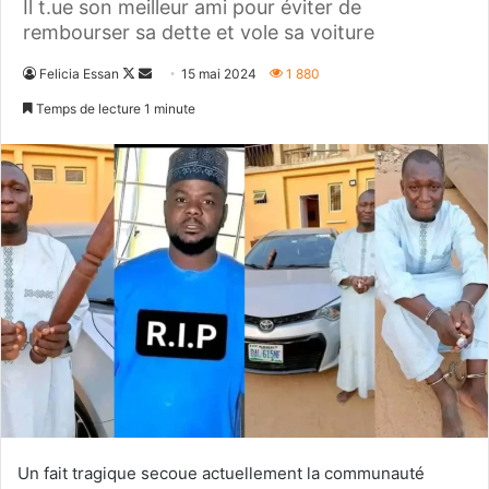
Il t.ue son meilleur ami pour éviter de
rembourser sa dette et vole sa voiture
Follow
Envoyer
Felicia Essan
15 mai 2024
1 880
on
un
Temps de lecture 1 minute
X
courriel
Un fait tragique secoue actuellement la communauté