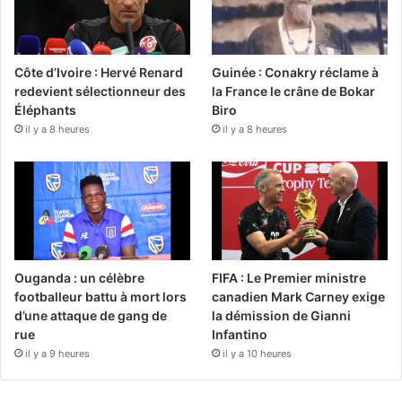
Côte d’Ivoire : Hervé Renard
Guinée : Conakry réclame à
redevient sélectionneur des
la France le crâne de Bokar
Éléphants
Biro
il y a 8 heures
il y a 8 heures
Ouganda : un célèbre
FIFA : Le Premier ministre
footballeur battu à mort lors
canadien Mark Carney exige
d’une attaque de gang de
la démission de Gianni
rue
Infantino
il y a 9 heures
il y a 10 heures