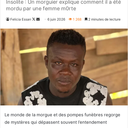
Insolite : Un morguier explique comment il a été
mordu par une femme m0rte
Follow
Envoyer
Felicia Essan
6 juin 2026
1 268
2 minutes de lecture
on
un
X
courriel
Le monde de la morgue et des pompes funèbres regorge
de mystères qui dépassent souvent l’entendement