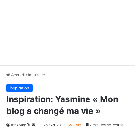
Accueil
/
Inspiration
Inspiration
Inspiration: Yasmine « Mon
blog a changé ma vie »
Follow
Envoyer
AfrikMag
25 avril 2017
1 969
2 minutes de lecture
on
un