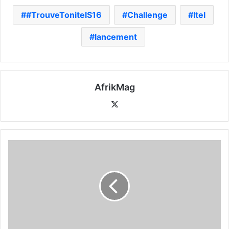
#TrouveTonitelS16
Challenge
Itel
lancement
AfrikMag
X