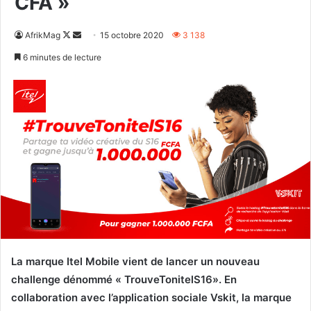
CFA »
Follow
Envoyer
AfrikMag
15 octobre 2020
3 138
on
un
6 minutes de lecture
X
courriel
La marque Itel Mobile vient de lancer un nouveau
challenge dénommé « TrouveTonitelS16». En
collaboration avec l’application sociale
Vskit, la marque