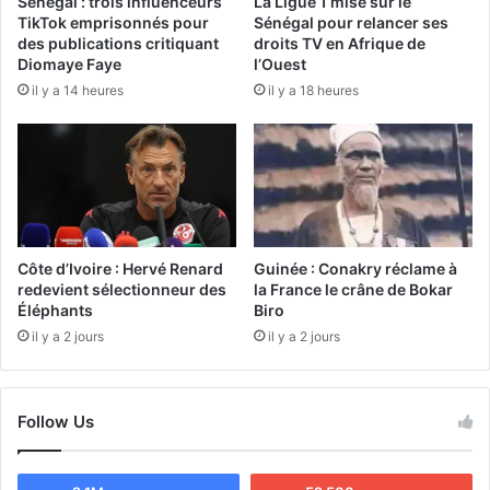
Sénégal : trois influenceurs
La Ligue 1 mise sur le
TikTok emprisonnés pour
Sénégal pour relancer ses
des publications critiquant
droits TV en Afrique de
Diomaye Faye
l’Ouest
il y a 14 heures
il y a 18 heures
Côte d’Ivoire : Hervé Renard
Guinée : Conakry réclame à
redevient sélectionneur des
la France le crâne de Bokar
Éléphants
Biro
il y a 2 jours
il y a 2 jours
Follow Us