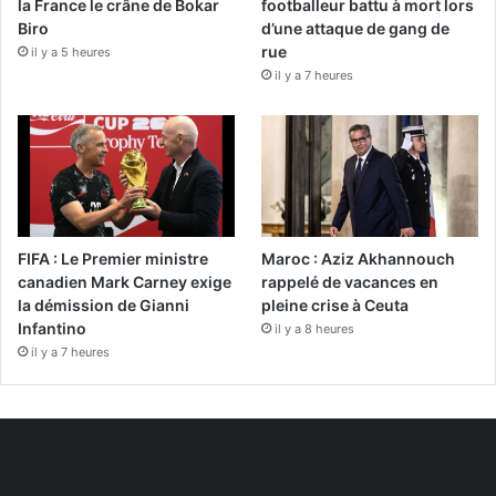
la France le crâne de Bokar
footballeur battu à mort lors
Biro
d’une attaque de gang de
rue
il y a 5 heures
il y a 7 heures
FIFA : Le Premier ministre
Maroc : Aziz Akhannouch
canadien Mark Carney exige
rappelé de vacances en
la démission de Gianni
pleine crise à Ceuta
Infantino
il y a 8 heures
il y a 7 heures