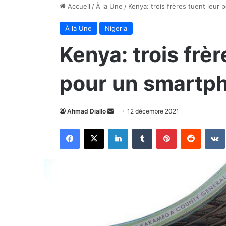
Accueil
/
À la Une
/
Kenya: trois frères tuent leur
À la Une
Nigeria
Kenya: trois frèr
pour un smartp
Envoyer
Ahmad Diallo
12 décembre 2021
un
Facebook
X
Linkedin
Tumblr
Pinterest
Reddit
courriel