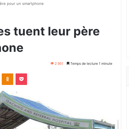
 père pour un smartphone
es tuent leur père
hone
2 951
Temps de lecture 1 minute
VKontakte
Odnoklassniki
Pocket