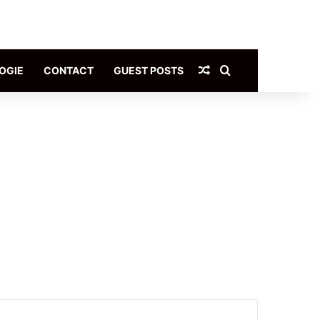
Article Aléatoire
Rechercher
OGIE
CONTACT
GUEST POSTS