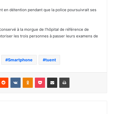
t en détention pendant que la police poursuivrait ses
conservé à la morgue de l’hôpital de référence de
utoriser les trois personnes à passer leurs examens de
Smartphone
tuent
nterest
Reddit
VKontakte
Odnoklassniki
Pocket
Partager par email
Imprimer