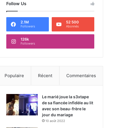
Follow Us
2.1M
52 500
Followers
Abonnés
126k
Followers
Populaire
Récent
Commentaires
Le marié joue la s3xtape
de sa fiancée infidèle au lit
avec son beau-frère le
jour du mariage
10 août 2022