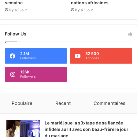
semaine
nations africaines
il y a 1 jour
il y a 1 jour
Follow Us
2.1M
52 500
Followers
Abonnés
126k
Followers
Populaire
Récent
Commentaires
Le marié joue la s3xtape de sa fiancée
infidèle au lit avec son beau-frère le jour
du mariage