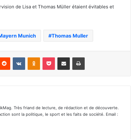
rvision de Lisa et Thomas Müller étaient évitables et
Mayern Munich
Thomas Muller
nterest
Reddit
VKontakte
Odnoklassniki
Pocket
Partager par email
Imprimer
ikMag. Très friand de lecture, de rédaction et de découverte.
on sont la politique, le sport et les faits de société. Email :