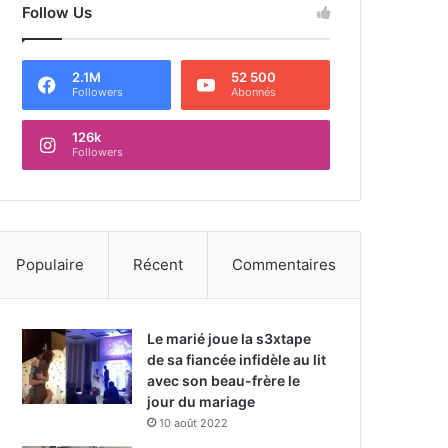
Follow Us
2.1M
52 500
Followers
Abonnés
126k
Followers
Populaire
Récent
Commentaires
Le marié joue la s3xtape
de sa fiancée infidèle au lit
avec son beau-frère le
jour du mariage
10 août 2022