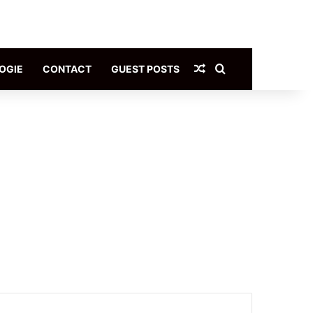
Article Aléatoire
Rechercher
OGIE
CONTACT
GUEST POSTS