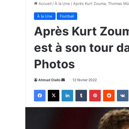
Accueil
/
À la Une
/
Après Kurt Zouma, Thomas Müll
À la Une
Football
Après Kurt Zou
est à son tour d
Photos
Envoyer
Ahmad Diallo
12 février 2022
un
Facebook
X
Linkedin
Tumblr
Pinterest
Reddit
courriel