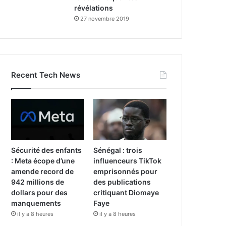
révélations
27 novembre 2019
Recent Tech News
Sécurité des enfants
Sénégal : trois
: Meta écope d’une
influenceurs TikTok
amende record de
emprisonnés pour
942 millions de
des publications
dollars pour des
critiquant Diomaye
manquements
Faye
il y a 8 heures
il y a 8 heures