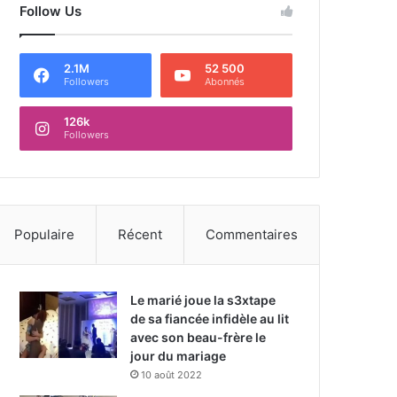
Follow Us
2.1M
52 500
Followers
Abonnés
126k
Followers
Populaire
Récent
Commentaires
Le marié joue la s3xtape
de sa fiancée infidèle au lit
avec son beau-frère le
jour du mariage
10 août 2022