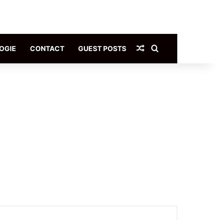
Article Aléatoire
Rechercher
OGIE
CONTACT
GUEST POSTS