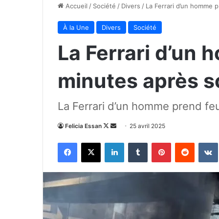
Accueil
/
Société
/
Divers
/
La Ferrari d’un homme 
À la Une
Divers
Société
La Ferrari d’un
minutes après s
La Ferrari d’un homme prend fe
Follow
Envoyer
Felicia Essan
25 avril 2025
on
un
Facebook
X
Linkedin
Tumblr
Pinterest
Reddit
X
courriel