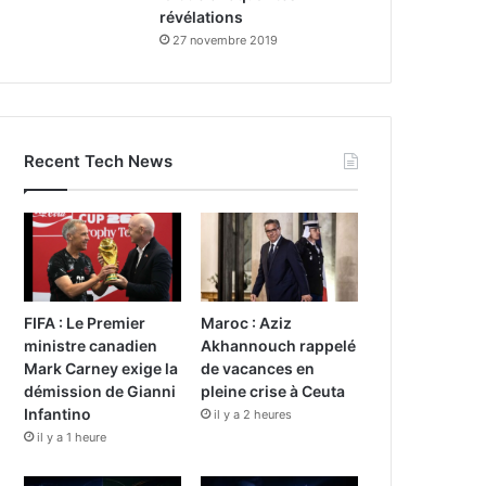
révélations
27 novembre 2019
Recent Tech News
FIFA : Le Premier
Maroc : Aziz
ministre canadien
Akhannouch rappelé
Mark Carney exige la
de vacances en
démission de Gianni
pleine crise à Ceuta
Infantino
il y a 2 heures
il y a 1 heure