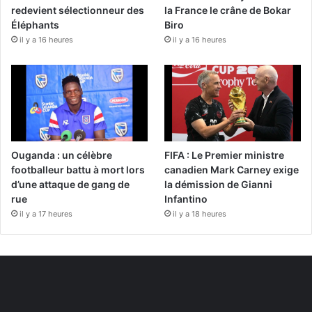
redevient sélectionneur des
la France le crâne de Bokar
Éléphants
Biro
il y a 16 heures
il y a 16 heures
Ouganda : un célèbre
FIFA : Le Premier ministre
footballeur battu à mort lors
canadien Mark Carney exige
d’une attaque de gang de
la démission de Gianni
rue
Infantino
il y a 17 heures
il y a 18 heures