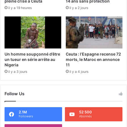
pleine crise à Ceuta
14 ans sans protection
il y a 19 heures
il y a 2 jours
Un homme soupçonné d’être
Ceuta : l’Espagne recense 72
un tueur en série arrête au
morts, le Maroc en annonce
Nigeria
11
il y a 3 jours
il y a 4 jours
Follow Us
2.1M
52 500
Followers
Abonnés