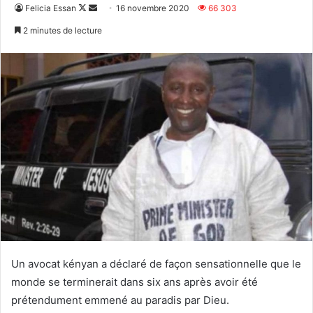
Follow
Envoyer
Felicia Essan
16 novembre 2020
66 303
on
un
2 minutes de lecture
X
courriel
Un avocat kényan a déclaré de façon sensationnelle que le
monde se terminerait dans six ans après avoir été
prétendument emmené au paradis par Dieu.