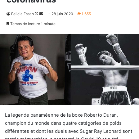
Follow
Envoyer
Felicia Essan
28 juin 2020
1 655
on
un
Temps de lecture 1 minute
X
courriel
La légende panaméenne de la boxe Roberto Duran,
champion du monde dans quatre catégories de poids
différentes et dont les duels avec Sugar Ray Leonard sont