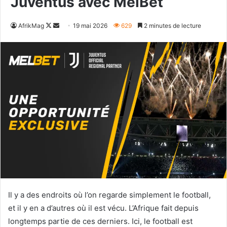
Juventus avec MelBet
Follow
Envoyer
AfrikMag
19 mai 2026
629
2 minutes de lecture
on
un
X
courriel
Il y a des endroits où l’on regarde simplement le football,
et il y en a d’autres où il est vécu. L’Afrique fait depuis
longtemps partie de ces derniers. Ici, le football est