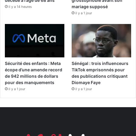
décédé à l’âge de 68 ans
grossophobie avant son
mariage supposé
il y a 14 heures
il y a 1 jour
Sécurité des enfants : Meta
Sénégal : trois influenceurs
écope d’une amende record
TikTok emprisonnés pour
de 942 millions de dollars
des publications critiquant
pour des manquements
Diomaye Faye
il y a 1 jour
il y a 1 jour