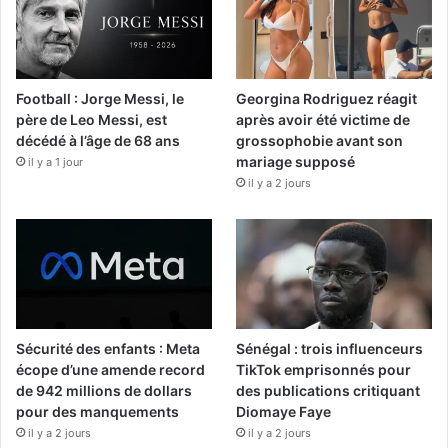
Football : Jorge Messi, le
Georgina Rodriguez réagit
père de Leo Messi, est
après avoir été victime de
décédé à l’âge de 68 ans
grossophobie avant son
mariage supposé
il y a 1 jour
il y a 2 jours
Sécurité des enfants : Meta
Sénégal : trois influenceurs
écope d’une amende record
TikTok emprisonnés pour
de 942 millions de dollars
des publications critiquant
pour des manquements
Diomaye Faye
il y a 2 jours
il y a 2 jours