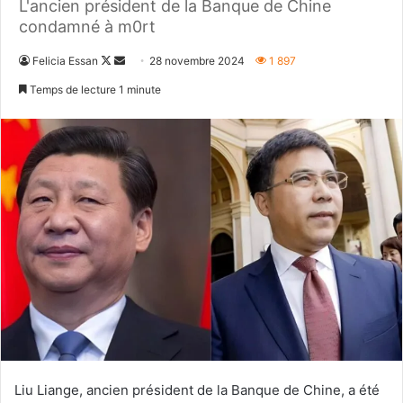
L'ancien président de la Banque de Chine
condamné à m0rt
Follow
Envoyer
Felicia Essan
28 novembre 2024
1 897
on
un
Temps de lecture 1 minute
X
courriel
Liu Liange, ancien président de la Banque de Chine, a été