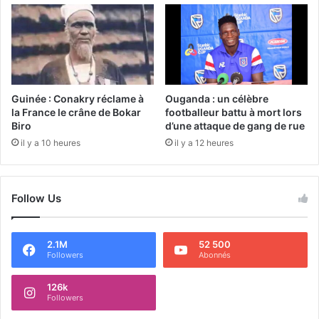
Guinée : Conakry réclame à
Ouganda : un célèbre
la France le crâne de Bokar
footballeur battu à mort lors
Biro
d’une attaque de gang de rue
il y a 10 heures
il y a 12 heures
Follow Us
2.1M
52 500
Followers
Abonnés
126k
Followers