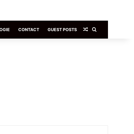
Article Aléatoire
Rechercher
OGIE
CONTACT
GUEST POSTS