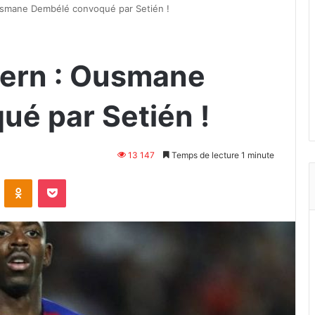
usmane Dembélé convoqué par Setién !
yern : Ousmane
é par Setién !
13 147
Temps de lecture 1 minute
VKontakte
Odnoklassniki
Pocket