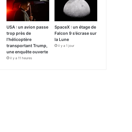
USA : un avion passe
SpaceX : un étage de
trop près de
Falcon 9 s’écrase sur
l’hélicoptère
la Lune
transportant Trump,
il y a 1 jour
une enquête ouverte
il y a 11 heures