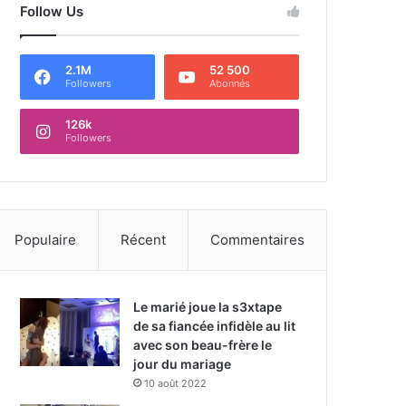
Follow Us
2.1M
52 500
Followers
Abonnés
126k
Followers
Populaire
Récent
Commentaires
Le marié joue la s3xtape
de sa fiancée infidèle au lit
avec son beau-frère le
jour du mariage
10 août 2022