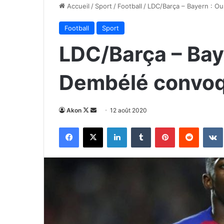
Accueil
/
Sport
/
Football
/
LDC/Barça – Bayern : O
Football
Sport
LDC/Barça – Ba
Dembélé convoqu
Follow
Envoyer
Akon
12 août 2020
on
un
Facebook
X
Linkedin
Tumblr
Pinterest
Reddit
X
courriel