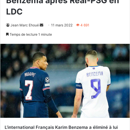
Benzema après Réal-PSG en
LDC
Envoyer
Jean Marc Ehoué
11 mars 2022
4 691
un
Temps de lecture 1 minute
courriel
L’international Français Karim Benzema a éliminé à lui