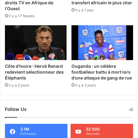
droits TV en Afrique de
transfert africain le plus cher
l’Ouest
il y a 1 jour
il y a 17 heures
Côte d’Ivoire : Hervé Renard
Ouganda : un célèbre
redevient sélectionneur des
footballeur battu à mort lors
Éléphants
d’une attaque de gang de rue
il y a 2 jours
il y a 2 jours
Follow Us
2.1M
52 500
Followers
Abonnés