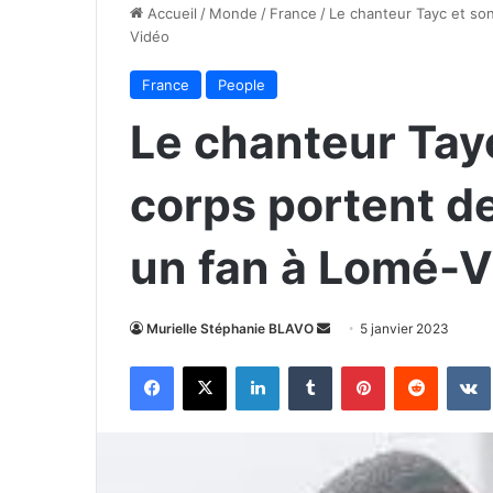
Accueil
/
Monde
/
France
/
Le chanteur Tayc et so
Vidéo
France
People
Le chanteur Tay
corps portent d
un fan à Lomé-V
Envoyer
Murielle Stéphanie BLAVO
5 janvier 2023
un
Facebook
X
Linkedin
Tumblr
Pinterest
Reddit
courriel