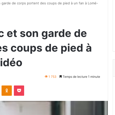
n garde de corps portent des coups de pied à un fan à Lomé-
c et son garde de
es coups de pied à
idéo
1 753
Temps de lecture 1 minute
VKontakte
Odnoklassniki
Pocket