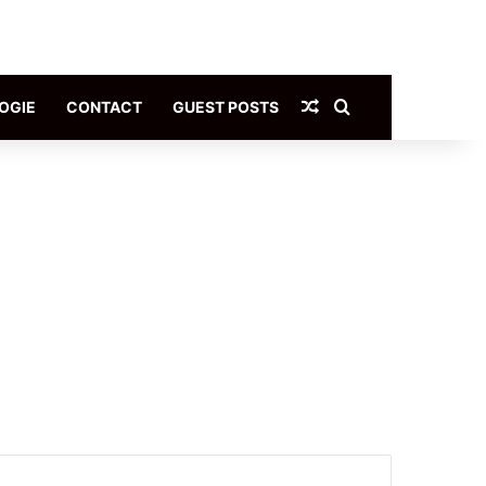
Article Aléatoire
Rechercher
OGIE
CONTACT
GUEST POSTS