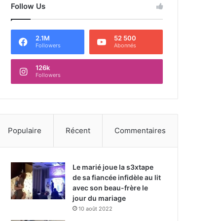
Follow Us
2.1M
52 500
Followers
Abonnés
126k
Followers
Populaire
Récent
Commentaires
Le marié joue la s3xtape
de sa fiancée infidèle au lit
avec son beau-frère le
jour du mariage
10 août 2022