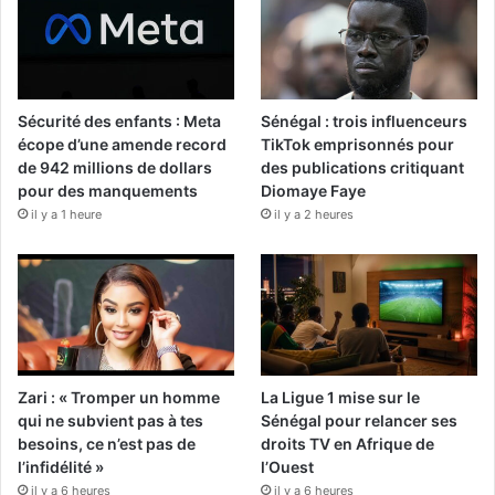
Sécurité des enfants : Meta
Sénégal : trois influenceurs
écope d’une amende record
TikTok emprisonnés pour
de 942 millions de dollars
des publications critiquant
pour des manquements
Diomaye Faye
il y a 1 heure
il y a 2 heures
Zari : « Tromper un homme
La Ligue 1 mise sur le
qui ne subvient pas à tes
Sénégal pour relancer ses
besoins, ce n’est pas de
droits TV en Afrique de
l’infidélité »
l’Ouest
il y a 6 heures
il y a 6 heures