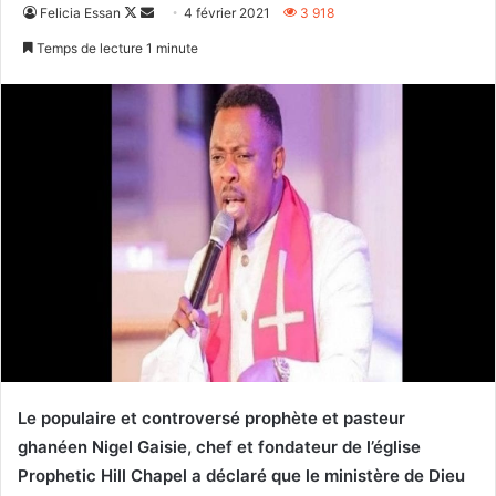
Follow
Envoyer
Felicia Essan
4 février 2021
3 918
on
un
Temps de lecture 1 minute
X
courriel
Le populaire et controversé prophète et pasteur
ghanéen Nigel Gaisie, chef et fondateur de l’église
Prophetic Hill Chapel a déclaré que le ministère de Dieu