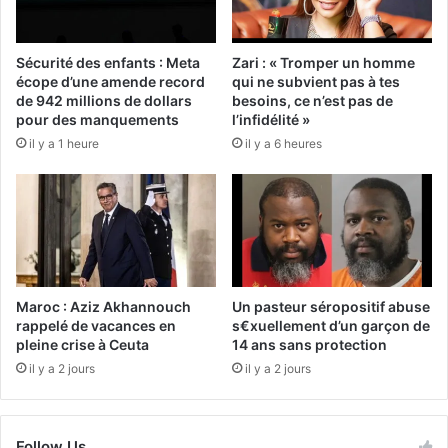
Sécurité des enfants : Meta
Zari : « Tromper un homme
écope d’une amende record
qui ne subvient pas à tes
de 942 millions de dollars
besoins, ce n’est pas de
pour des manquements
l’infidélité »
il y a 1 heure
il y a 6 heures
Maroc : Aziz Akhannouch
Un pasteur séropositif abuse
rappelé de vacances en
s€xuellement d’un garçon de
pleine crise à Ceuta
14 ans sans protection
il y a 2 jours
il y a 2 jours
Follow Us