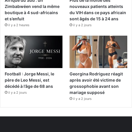
Afrique du Sud : un
Plus de la moitié des
Zimbabwéen vend la même
nouveaux patients atteints
boutique à 4 sud-africains
du VIH dans ce pays africain
et s’enfuit
sont âgés de 15 à 24 ans
il y a 2 heures
il y a 2 jours
Football : Jorge Messi, le
Georgina Rodriguez réagit
père de Leo Messi, est
après avoir été victime de
décédé à l’âge de 68 ans
grossophobie avant son
mariage supposé
il y a 2 jours
il y a 2 jours