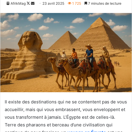
Follow
Envoyer
AfrikMag
23 avril 2025
1 725
7 minutes de lecture
on
un
X
courriel
Il existe des destinations qui ne se contentent pas de vous
accueillir, mais qui vous embrassent, vous enveloppent et
vous transforment à jamais. L’Égypte est de celles-là.
Terre des pharaons et berceau d’une civilisation qui