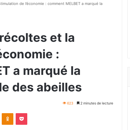
la stimulation de l’économie : comment MELBET a marqué la
 récoltes et la
’économie :
 a marqué la
e des abeilles
623
2 minutes de lecture
VKontakte
Odnoklassniki
Pocket