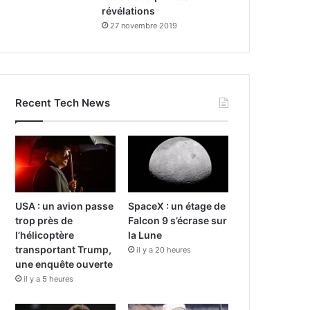
révélations
27 novembre 2019
Recent Tech News
USA : un avion passe
SpaceX : un étage de
trop près de
Falcon 9 s’écrase sur
l’hélicoptère
la Lune
transportant Trump,
il y a 20 heures
une enquête ouverte
il y a 5 heures