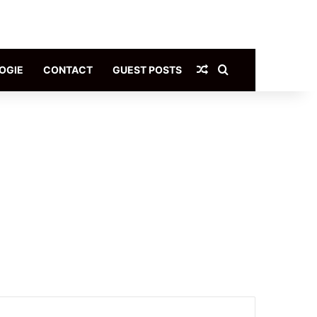
Article Aléatoire
Rechercher
OGIE
CONTACT
GUEST POSTS