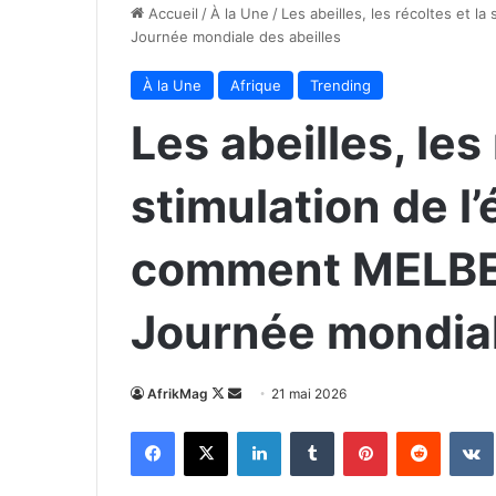
Accueil
/
À la Une
/
Les abeilles, les récoltes et 
Journée mondiale des abeilles
À la Une
Afrique
Trending
Les abeilles, les
stimulation de l
comment MELBET
Journée mondial
Follow
Envoyer
AfrikMag
21 mai 2026
on
un
Facebook
X
Linkedin
Tumblr
Pinterest
Reddit
X
courriel