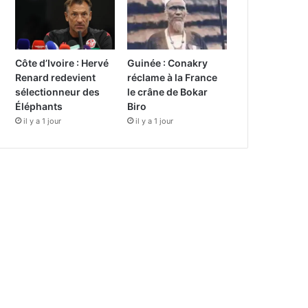
Côte d’Ivoire : Hervé
Guinée : Conakry
Renard redevient
réclame à la France
sélectionneur des
le crâne de Bokar
Éléphants
Biro
il y a 1 jour
il y a 1 jour