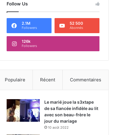
Follow Us
2.1M
52 500
Followers
Abonnés
126k
Followers
Populaire
Récent
Commentaires
Le marié joue la s3xtape
de sa fiancée infidèle au lit
avec son beau-frère le
jour du mariage
10 août 2022