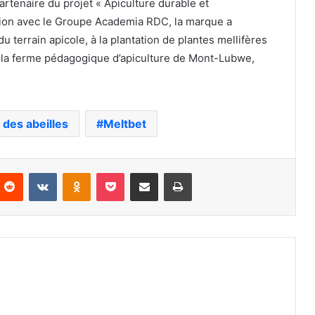
rtenaire du projet « Apiculture durable et
ation avec le Groupe Academia RDC, la marque a
du terrain apicole, à la plantation de plantes mellifères
 de la ferme pédagogique d’apiculture de Mont-Lubwe,
des abeilles
Meltbet
nterest
Reddit
VKontakte
Odnoklassniki
Pocket
Partager par email
Imprimer