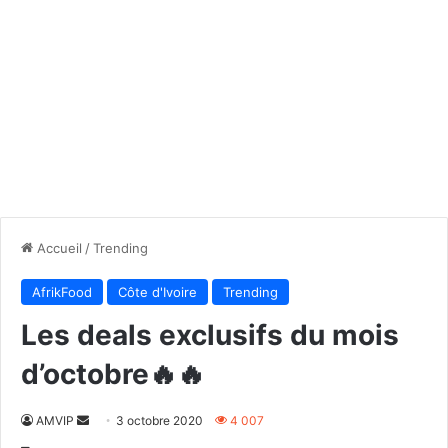
Accueil
/
Trending
AfrikFood
Côte d'Ivoire
Trending
Les deals exclusifs du mois
d’octobre🔥🔥
Envoyer
AMVIP
3 octobre 2020
4 007
un