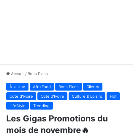
Accueil
/
Bons Plans
À la Une
AfrikFood
Bons Plans
Clients
Côte d'Ivoire
Côte d'Ivoire
Culture & Loisirs
Hot
LifeStyle
Trending
Les Gigas Promotions du
mois de novembre🔥