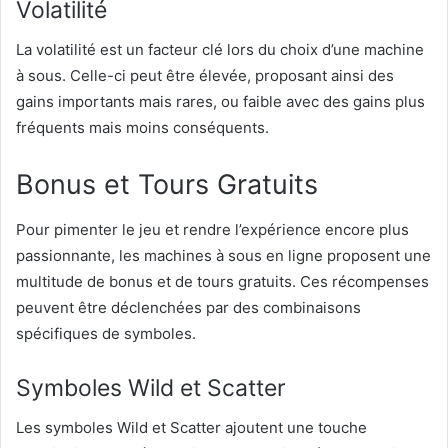
Volatilité
La volatilité est un facteur clé lors du choix d’une machine
à sous. Celle-ci peut être élevée, proposant ainsi des
gains importants mais rares, ou faible avec des gains plus
fréquents mais moins conséquents.
Bonus et Tours Gratuits
Pour pimenter le jeu et rendre l’expérience encore plus
passionnante, les machines à sous en ligne proposent une
multitude de bonus et de tours gratuits. Ces récompenses
peuvent être déclenchées par des combinaisons
spécifiques de symboles.
Symboles Wild et Scatter
Les symboles Wild et Scatter ajoutent une touche