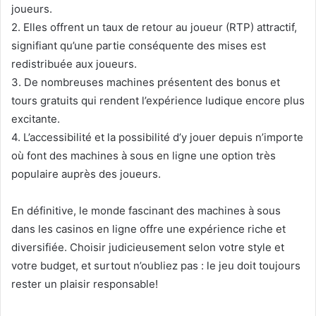
joueurs.
2. Elles offrent un taux de retour au joueur (RTP) attractif,
signifiant qu’une partie conséquente des mises est
redistribuée aux joueurs.
3. De nombreuses machines présentent des bonus et
tours gratuits qui rendent l’expérience ludique encore plus
excitante.
4. L’accessibilité et la possibilité d’y jouer depuis n’importe
où font des machines à sous en ligne une option très
populaire auprès des joueurs.
En définitive, le monde fascinant des machines à sous
dans les casinos en ligne offre une expérience riche et
diversifiée. Choisir judicieusement selon votre style et
votre budget, et surtout n’oubliez pas : le jeu doit toujours
rester un plaisir responsable!