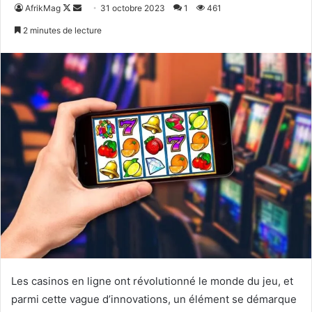
Follow
Envoyer
AfrikMag
31 octobre 2023
1
461
on
un
2 minutes de lecture
X
courriel
Les casinos en ligne ont révolutionné le monde du jeu, et
parmi cette vague d’innovations, un élément se démarque