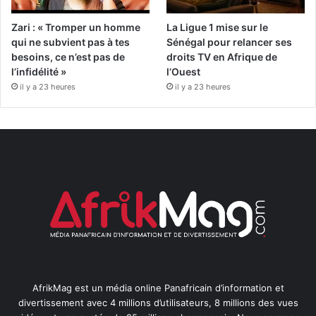
Zari : « Tromper un homme
La Ligue 1 mise sur le
qui ne subvient pas à tes
Sénégal pour relancer ses
besoins, ce n’est pas de
droits TV en Afrique de
l’infidélité »
l’Ouest
il y a 23 heures
il y a 23 heures
AfrikMag est un média online Panafricain d’information et
divertissement avec 4 millions d’utilisateurs, 8 millions des vues