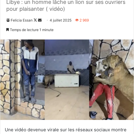
Libye : un homme lâche un lion sur ses ouvriers
pour plaisanter ( vidéo)
Follow
Envoyer
Felicia Essan
4 juillet 2025
2 969
on
un
Temps de lecture 1 minute
X
courriel
Une vidéo devenue virale sur les réseaux sociaux montre