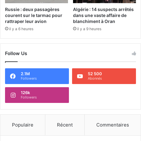
Russie : deux passagères
Algérie : 14 suspects arrêtés
courent sur le tarmac pour
dans une vaste affaire de
rattraper leur avion
blanchiment à Oran
il y a 6 heures
il y a 9 heures
Follow Us
2.1M
52 500
Followers
Abonnés
126k
Followers
Populaire
Récent
Commentaires