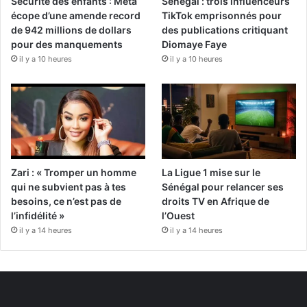
Sécurité des enfants : Meta
Sénégal : trois influenceurs
écope d’une amende record
TikTok emprisonnés pour
de 942 millions de dollars
des publications critiquant
pour des manquements
Diomaye Faye
il y a 10 heures
il y a 10 heures
Zari : « Tromper un homme
La Ligue 1 mise sur le
qui ne subvient pas à tes
Sénégal pour relancer ses
besoins, ce n’est pas de
droits TV en Afrique de
l’infidélité »
l’Ouest
il y a 14 heures
il y a 14 heures