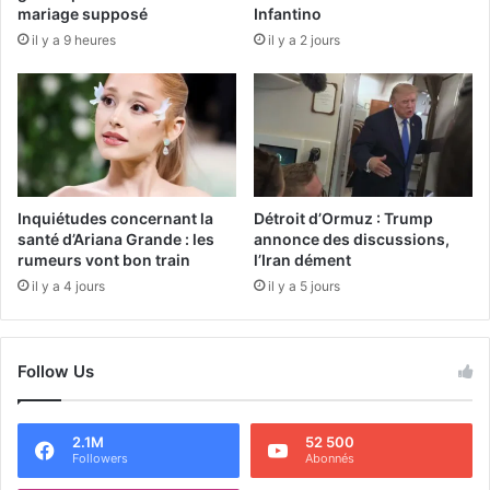
mariage supposé
Infantino
il y a 9 heures
il y a 2 jours
Inquiétudes concernant la
Détroit d’Ormuz : Trump
santé d’Ariana Grande : les
annonce des discussions,
rumeurs vont bon train
l’Iran dément
il y a 4 jours
il y a 5 jours
Follow Us
2.1M
52 500
Followers
Abonnés