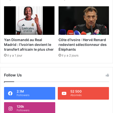
Yan Diomandé au Real
Côte d’Ivoire : Hervé Renard
Madrid : l’Ivoirien devient le
redevient sélectionneur des
transfert africain le plus cher
Éléphants
il y a 1 jour
il y a 2 jours
Follow Us
2.1M
52 500
Followers
Abonnés
126k
Followers