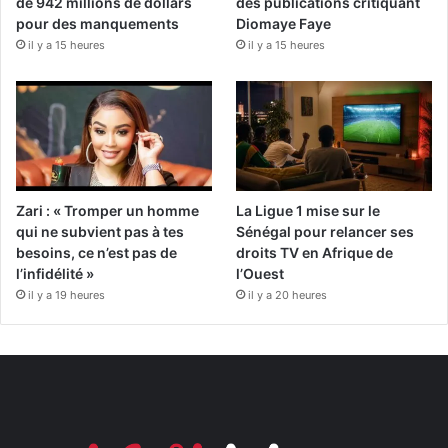
de 942 millions de dollars
des publications critiquant
pour des manquements
Diomaye Faye
il y a 15 heures
il y a 15 heures
Zari : « Tromper un homme
La Ligue 1 mise sur le
qui ne subvient pas à tes
Sénégal pour relancer ses
besoins, ce n’est pas de
droits TV en Afrique de
l’infidélité »
l’Ouest
il y a 19 heures
il y a 20 heures