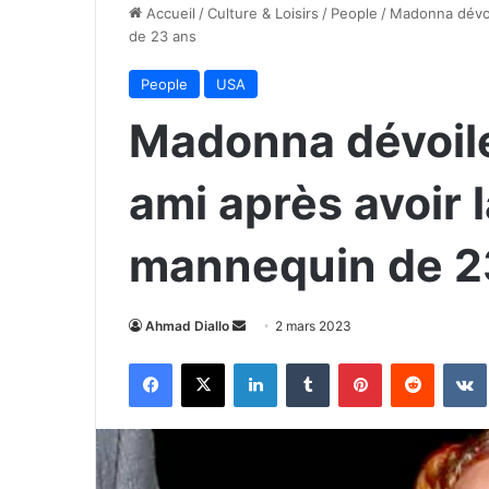
Accueil
/
Culture & Loisirs
/
People
/
Madonna dévoi
de 23 ans
People
USA
Madonna dévoile
ami après avoir 
mannequin de 2
Envoyer
Ahmad Diallo
2 mars 2023
un
Facebook
X
Linkedin
Tumblr
Pinterest
Reddit
courriel