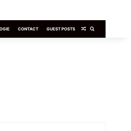
Article Aléatoire
Rechercher
OGIE
CONTACT
GUEST POSTS