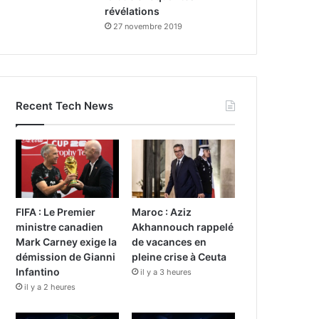
révélations
27 novembre 2019
Recent Tech News
FIFA : Le Premier
Maroc : Aziz
ministre canadien
Akhannouch rappelé
Mark Carney exige la
de vacances en
démission de Gianni
pleine crise à Ceuta
Infantino
il y a 3 heures
il y a 2 heures