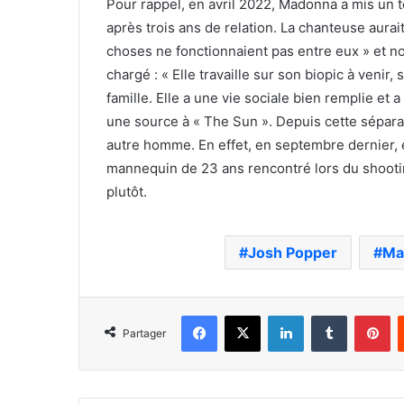
Pour rappel, en avril 2022, Madonna a mis un 
après trois ans de relation. La chanteuse aura
choses ne fonctionnaient pas entre eux » et 
chargé : « Elle travaille sur son biopic à veni
famille. Elle a une vie sociale bien remplie et a
une source à « The Sun ». Depuis cette sépara
autre homme. En effet, en septembre dernier, e
mannequin de 23 ans rencontré lors du shooti
plutôt.
Josh Popper
Ma
Facebook
X
Linkedin
Tumblr
Pi
Partager