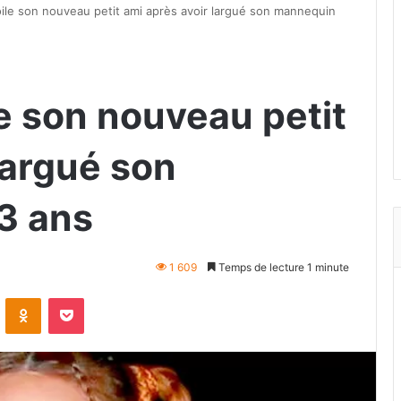
le son nouveau petit ami après avoir largué son mannequin
 son nouveau petit
largué son
3 ans
1 609
Temps de lecture 1 minute
VKontakte
Odnoklassniki
Pocket