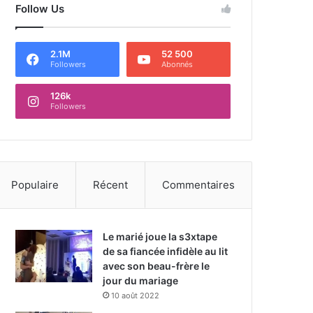
Follow Us
2.1M
52 500
Followers
Abonnés
126k
Followers
Populaire
Récent
Commentaires
Le marié joue la s3xtape
de sa fiancée infidèle au lit
avec son beau-frère le
jour du mariage
10 août 2022