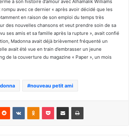
terme à son histoire d’amour avec Alhamalik Williams
it rompu avec ce dernier « après avoir décidé que les
notamment en raison de son emploi du temps très
r, sur des nouvelles chansons et veut prendre soin de sa
 vu ses amis et sa famille après la rupture », avait confié
tion, Madonna avait déjà brièvement fréquenté un
lle avait été vue en train d’embrasser un jeune
ng de la couverture du magazine « Paper », un mois
donna
nouveau petit ami
nterest
Reddit
VKontakte
Odnoklassniki
Pocket
Partager par email
Imprimer