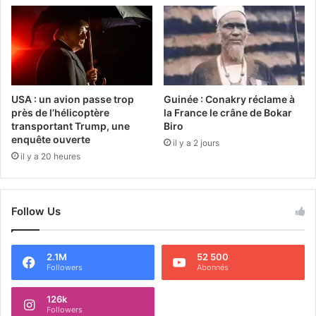
USA : un avion passe trop
Guinée : Conakry réclame à
près de l’hélicoptère
la France le crâne de Bokar
transportant Trump, une
Biro
enquête ouverte
il y a 2 jours
il y a 20 heures
Follow Us
2.1M
52 500
Followers
Abonnés
126k
Followers