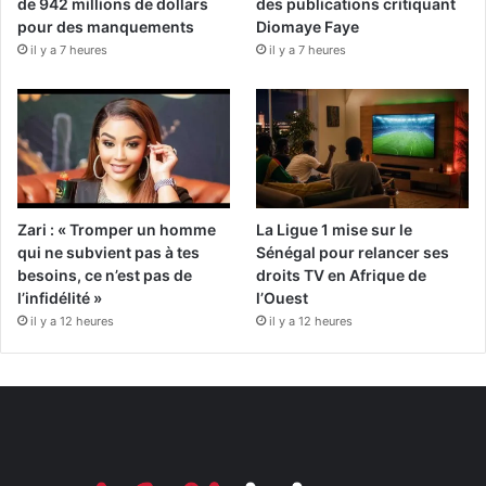
de 942 millions de dollars
des publications critiquant
pour des manquements
Diomaye Faye
il y a 7 heures
il y a 7 heures
Zari : « Tromper un homme
La Ligue 1 mise sur le
qui ne subvient pas à tes
Sénégal pour relancer ses
besoins, ce n’est pas de
droits TV en Afrique de
l’infidélité »
l’Ouest
il y a 12 heures
il y a 12 heures