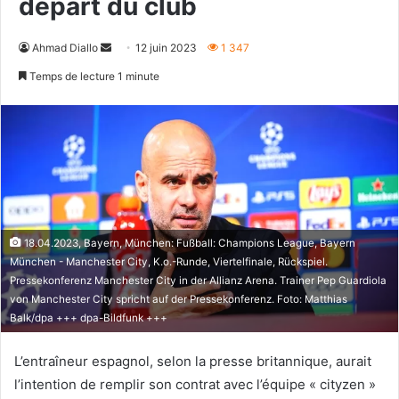
départ du club
Envoyer
Ahmad Diallo
12 juin 2023
1 347
un
Temps de lecture 1 minute
courriel
18.04.2023, Bayern, München: Fußball: Champions League, Bayern
München - Manchester City, K.o.-Runde, Viertelfinale, Rückspiel.
Pressekonferenz Manchester City in der Allianz Arena. Trainer Pep Guardiola
von Manchester City spricht auf der Pressekonferenz. Foto: Matthias
Balk/dpa +++ dpa-Bildfunk +++
L’entraîneur espagnol, selon la presse britannique, aurait
l’intention de remplir son contrat avec l’équipe « cityzen »