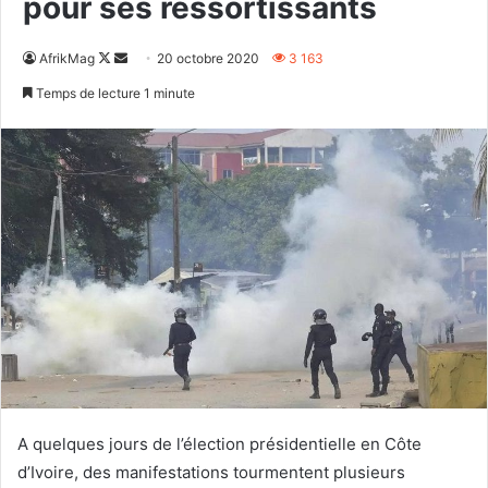
pour ses ressortissants
Follow
Envoyer
AfrikMag
20 octobre 2020
3 163
on
un
Temps de lecture 1 minute
X
courriel
A quelques jours de l’élection présidentielle en Côte
d’Ivoire, des manifestations tourmentent plusieurs