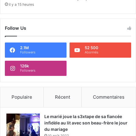
il y a 15 heures
Follow Us
2.1M
52 500
Followers
Abonnés
126k
Followers
Populaire
Récent
Commentaires
Le marié joue la s3xtape de sa fiancée
infidèle au lit avec son beau-frère le jour
du mariage
10 août 2022