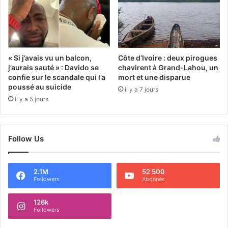
« Si j’avais vu un balcon,
Côte d’Ivoire : deux pirogues
j’aurais sauté » : Davido se
chavirent à Grand-Lahou, un
confie sur le scandale qui l’a
mort et une disparue
poussé au suicide
il y a 7 jours
il y a 5 jours
Follow Us
2.1M
52 500
Followers
Abonnés
126k
Followers