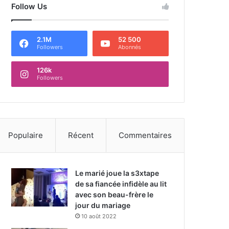
Follow Us
2.1M
52 500
Followers
Abonnés
126k
Followers
Populaire
Récent
Commentaires
Le marié joue la s3xtape
de sa fiancée infidèle au lit
avec son beau-frère le
jour du mariage
10 août 2022