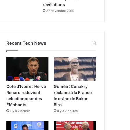
révélations
27 novembre 2019
Recent Tech News
Côte d’Ivoire : Hervé
Guinée : Conakry
Renard redevient
réclame à la France
sélectionneur des
le crâne de Bokar
Éléphants
Biro
il y a 7 heures
il y a 7 heures