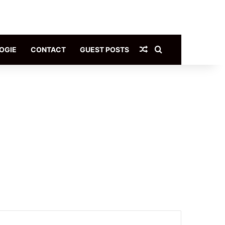
Article Aléatoire
Rechercher
OGIE
CONTACT
GUEST POSTS