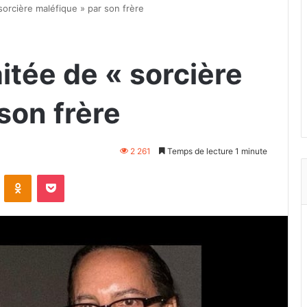
sorcière maléfique » par son frère
itée de « sorcière
son frère
2 261
Temps de lecture 1 minute
VKontakte
Odnoklassniki
Pocket