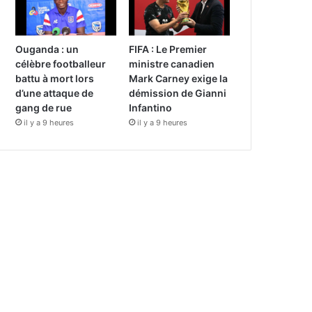
Ouganda : un
FIFA : Le Premier
célèbre footballeur
ministre canadien
battu à mort lors
Mark Carney exige la
d’une attaque de
démission de Gianni
gang de rue
Infantino
il y a 9 heures
il y a 9 heures