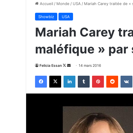
Accueil
/
Monde
/
USA
/
Mariah Carey traitée de « 
Showbiz
USA
Mariah Carey tra
maléfique » par 
Follow
Envoyer
Felicia Essan
14 mars 2016
on
un
Facebook
X
Linkedin
Tumblr
Pinterest
Reddit
X
courriel