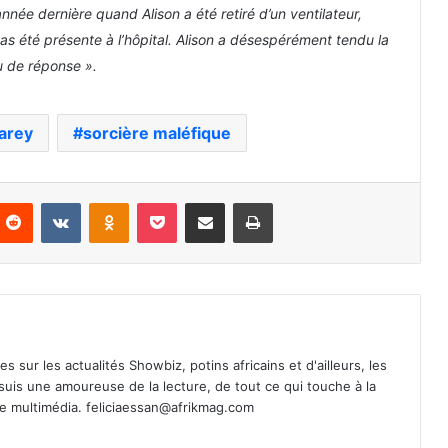
’année dernière quand Alison a été retiré d’un ventilateur,
pas été présente à l’hôpital. Alison a désespérément tendu la
u de réponse ».
arey
sorcière maléfique
nterest
Reddit
VKontakte
Odnoklassniki
Pocket
Partager par email
Imprimer
es sur les actualités Showbiz, potins africains et d'ailleurs, les
 suis une amoureuse de la lecture, de tout ce qui touche à la
de multimédia.
feliciaessan@afrikmag.com