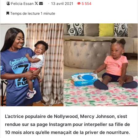
Follow
Envoyer
Felicia Essan
13 avril 2021
5 554
on
un
Temps de lecture 1 minute
X
courriel
L’actrice populaire de Nollywood, Mercy Johnson, s’est
rendue sur sa page Instagram pour interpeller sa fille de
10 mois alors qu’elle menaçait de la priver de nourriture.