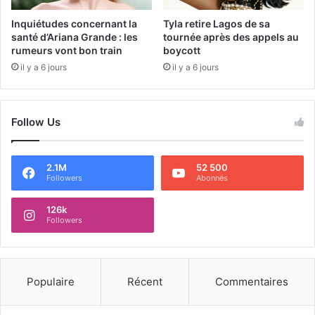
Inquiétudes concernant la
Tyla retire Lagos de sa
santé d’Ariana Grande : les
tournée après des appels au
rumeurs vont bon train
boycott
il y a 6 jours
il y a 6 jours
Follow Us
2.1M
52 500
Followers
Abonnés
126k
Followers
Populaire
Récent
Commentaires