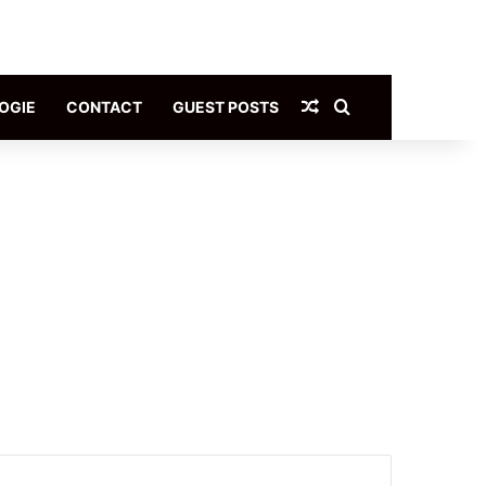
Article Aléatoire
Rechercher
OGIE
CONTACT
GUEST POSTS