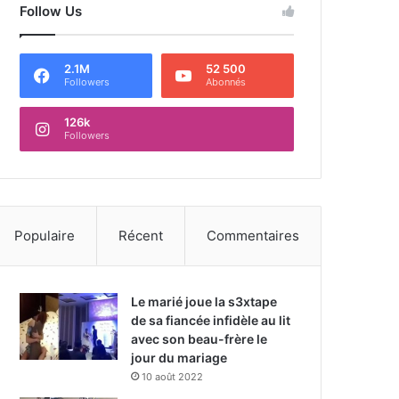
Follow Us
2.1M
52 500
Followers
Abonnés
126k
Followers
Populaire
Récent
Commentaires
Le marié joue la s3xtape
de sa fiancée infidèle au lit
avec son beau-frère le
jour du mariage
10 août 2022