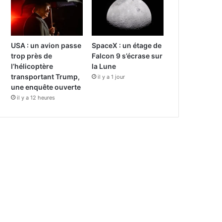
USA : un avion passe
SpaceX : un étage de
trop près de
Falcon 9 s’écrase sur
l’hélicoptère
la Lune
transportant Trump,
il y a 1 jour
une enquête ouverte
il y a 12 heures