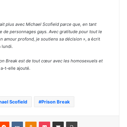
ait plus avec Michael Scofield parce que, en tant
le de personnages gays. Avec gratitude pour tout le
un amour profond, je soutiens sa décision »
, a écrit
 lundi.
rison Break est de tout cœur avec les homosexuels et
a-t-elle ajouté.
ael Scofield
Prison Break
nterest
Reddit
VKontakte
Odnoklassniki
Pocket
Partager par email
Imprimer