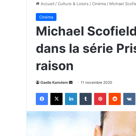
Accueil
/
Culture & Loisirs
/
Cinéma
/
Michael Scofie
Cinéma
Michael Scofield
dans la série Pri
raison
Envoyer
Gaelle Kamdem
11 novembre 2020
un
Facebook
X
Linkedin
Tumblr
Pinterest
Reddit
courriel