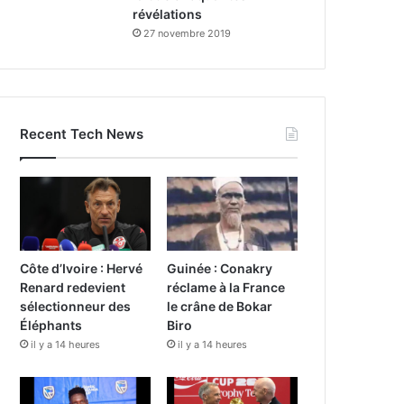
révélations
27 novembre 2019
Recent Tech News
Côte d’Ivoire : Hervé
Guinée : Conakry
Renard redevient
réclame à la France
sélectionneur des
le crâne de Bokar
Éléphants
Biro
il y a 14 heures
il y a 14 heures