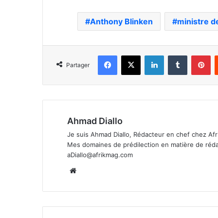
Anthony Blinken
ministre d
Facebook
X
Linkedin
Tumblr
Pi
Partager
Ahmad Diallo
Je suis Ahmad Diallo, Rédacteur en chef chez Afr
Mes domaines de prédilection en matière de rédacti
aDiallo@afrikmag.com
Website