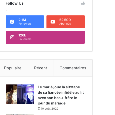
Follow Us
2.1M
52 500
Followers
Abonnés
126k
Followers
Populaire
Récent
Commentaires
Le marié joue la s3xtape
de sa fiancée infidèle au lit
avec son beau-frère le
jour du mariage
10 août 2022