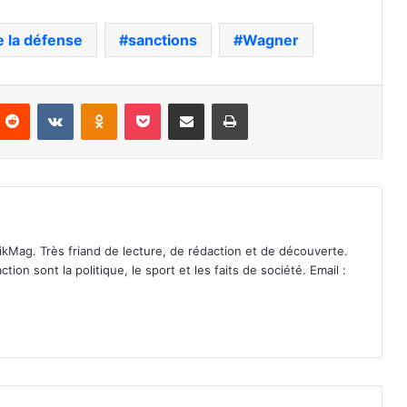
e la défense
sanctions
Wagner
nterest
Reddit
VKontakte
Odnoklassniki
Pocket
Partager par email
Imprimer
ikMag. Très friand de lecture, de rédaction et de découverte.
on sont la politique, le sport et les faits de société. Email :