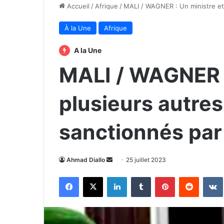
Accueil
/
Afrique
/
MALI / WAGNER : Un ministre et 
À la Une
Afrique
A la Une
MALI / WAGNER :
plusieurs autre
sanctionnés par 
Envoyer
Ahmad Diallo
25 juillet 2023
un
Facebook
X
Linkedin
Tumblr
Pinterest
Reddit
courriel