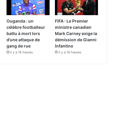
Ouganda : un
FIFA : Le Premier
célèbre footballeur
ministre canadien
battu à mort lors
Mark Carney exige la
d’une attaque de
démission de Gianni
gang de rue
Infantino
il y a 16 heures
il y a 16 heures