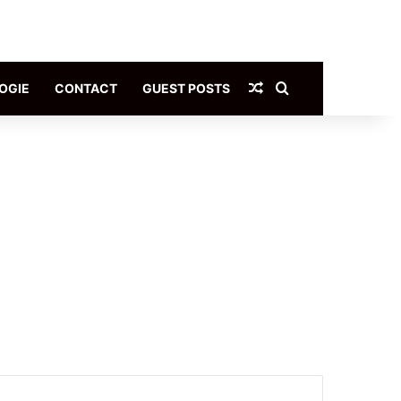
Article Aléatoire
Rechercher
OGIE
CONTACT
GUEST POSTS