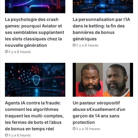
La psychologie des crash
La personnalisation par l’IA
games: pourquoi Aviator et
dans le betting: la fin des
ses semblables supplantent
bannières de bonus
les slots classiques chez la
génériques
nouvelle génération
il y a 8 heures
il y a 8 heures
Agents IA contre la fraude:
Un pasteur séropositif
comment les algorithmes
abuse s€xuellement d’un
traquent les multi-comptes,
garçon de 14 ans sans
les fermes de bots et l’abus
protection
de bonus en temps réel
il y a 16 heures
il y a 8 heures