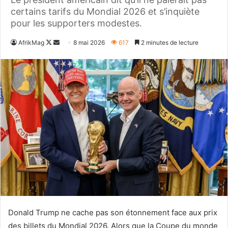
certains tarifs du Mondial 2026 et s’inquiète
pour les supporters modestes.
Follow
Envoyer
AfrikMag
8 mai 2026
617
2 minutes de lecture
on
un
X
courriel
Donald Trump ne cache pas son étonnement face aux prix
des billets du Mondial 2026. Alors que la Coupe du monde