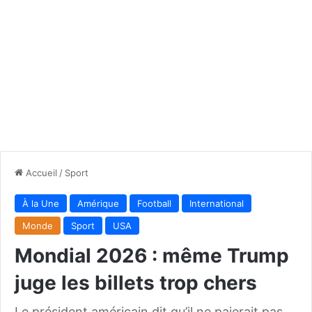
Accueil
/
Sport
À la Une
Amérique
Football
International
Monde
Sport
USA
Mondial 2026 : même Trump
juge les billets trop chers
Le président américain dit qu’il ne paierait pas