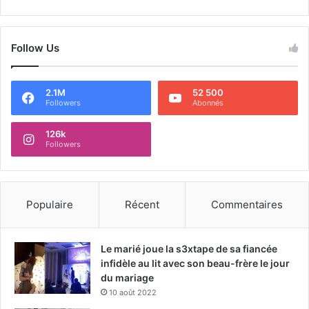
Follow Us
2.1M
52 500
Followers
Abonnés
126k
Followers
Populaire
Récent
Commentaires
Le marié joue la s3xtape de sa fiancée
infidèle au lit avec son beau-frère le jour
du mariage
10 août 2022