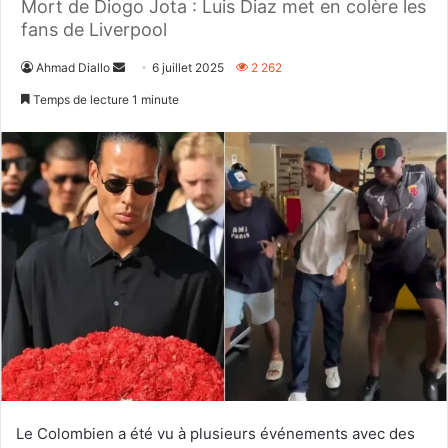
Mort de Diogo Jota : Luis Diaz met en colère les
fans de Liverpool
Envoyer
Ahmad Diallo
6 juillet 2025
2 262
un
Temps de lecture 1 minute
courriel
Le Colombien a été vu à plusieurs événements avec des