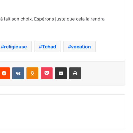
à fait son choix. Espérons juste que cela la rendra
religieuse
Tchad
vocation
nterest
Reddit
VKontakte
Odnoklassniki
Pocket
Partager par email
Imprimer