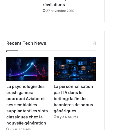
révélations
27 novembre 2019
Recent Tech News
La psychologie des
La personnalisation
crash games:
par l’IA dans le
pourquoi Aviator et
betting: la fin des
ses semblables
bannières de bonus
supplantent les slots
génériques
classiques chez la
il y a 6 heures
nouvelle génération
il y a 6 heures