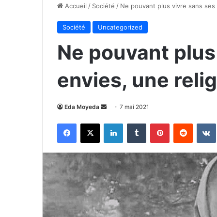
Accueil
/
Société
/
Ne pouvant plus vivre sans ses
Société
Uncategorized
Ne pouvant plus
envies, une rel
Envoyer
Eda Moyeda
7 mai 2021
un
Facebook
X
Linkedin
Tumblr
Pinterest
Reddit
courriel