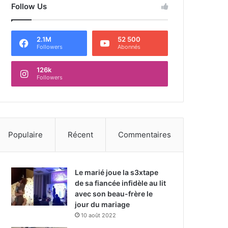
Follow Us
2.1M
52 500
Followers
Abonnés
126k
Followers
Populaire
Récent
Commentaires
Le marié joue la s3xtape
de sa fiancée infidèle au lit
avec son beau-frère le
jour du mariage
10 août 2022