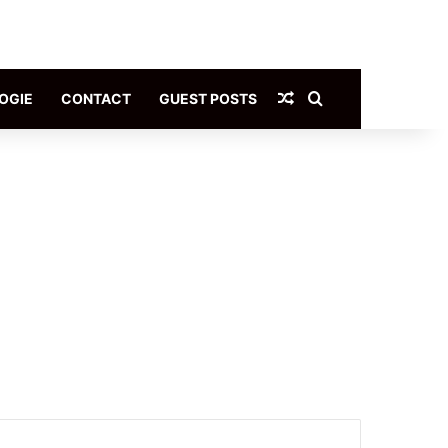
Article Aléatoire
Rechercher
OGIE
CONTACT
GUEST POSTS