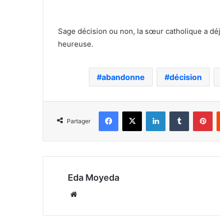
Sage décision ou non, la sœur catholique a déj
heureuse.
abandonne
décision
Facebook
X
Linkedin
Tumblr
Pi
Partager
Eda Moyeda
Website