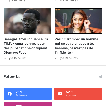
il y a 14 heures
il y a 14 heures
Sénégal : trois influenceurs
Zari : « Tromper un homme
TikTok emprisonnés pour
qui ne subvient pas à tes
des publications critiquant
besoins, ce n’est pas de
Diomaye Faye
l’infidélité »
il y a 15 heures
il y a 19 heures
Follow Us
2.1M
52 500
Followers
Abonnés