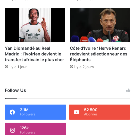
Yan Diomandé au Real
Côte d’Ivoire : Hervé Renard
Madrid : l’Ivoirien devient le
redevient sélectionneur des
transfert africain le plus cher
Éléphants
il y a 1 jour
il y a 2 jours
Follow Us
2.1M
52 500
Followers
Abonnés
126k
Followers