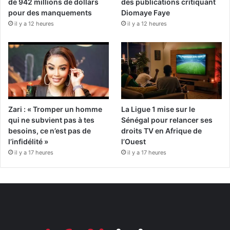
de 942 millions de dollars
des publications critiquant
pour des manquements
Diomaye Faye
il y a 12 heures
il y a 12 heures
Zari : « Tromper un homme
La Ligue 1 mise sur le
qui ne subvient pas à tes
Sénégal pour relancer ses
besoins, ce n’est pas de
droits TV en Afrique de
l’infidélité »
l’Ouest
il y a 17 heures
il y a 17 heures