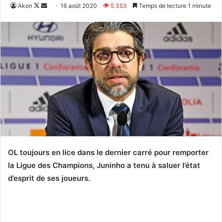
Follow
Envoyer
Akon
16 août 2020
5 353
Temps de lecture 1 minute
on
un
X
courriel
OL toujours en lice dans le dernier carré pour remporter
la Ligue des Champions, Juninho a tenu à saluer l’état
d’esprit de ses joueurs.