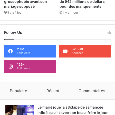
grossophobie avant son
de 942 millions de dollars
mariage supposé
pour des manquements
il y a 1 jour
il y a 1 jour
Follow Us
2.1M
52 500
Followers
Abonnés
126k
Followers
Populaire
Récent
Commentaires
Le marié joue la s3xtape de sa fiancée
infidèle au lit avec son beau-frère le jour