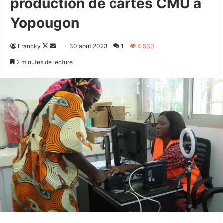
production de cartes CMU à
Yopougon
Follow
Envoyer
Francky
30 août 2023
1
4 530
on
un
2 minutes de lecture
X
courriel