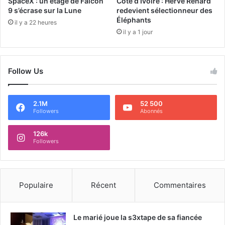
SpaceX : un étage de Falcon
Côte d’Ivoire : Hervé Renard
9 s’écrase sur la Lune
redevient sélectionneur des
Éléphants
il y a 22 heures
il y a 1 jour
Follow Us
2.1M
52 500
Followers
Abonnés
126k
Followers
Populaire
Récent
Commentaires
Le marié joue la s3xtape de sa fiancée