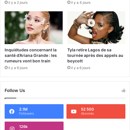
il y a 2 jours
il y a 4 jours
Inquiétudes concernant la
Tyla retire Lagos de sa
santé d’Ariana Grande : les
tournée après des appels au
rumeurs vont bon train
boycott
il y a 6 jours
il y a 6 jours
Follow Us
2.1M
52 500
Followers
Abonnés
126k