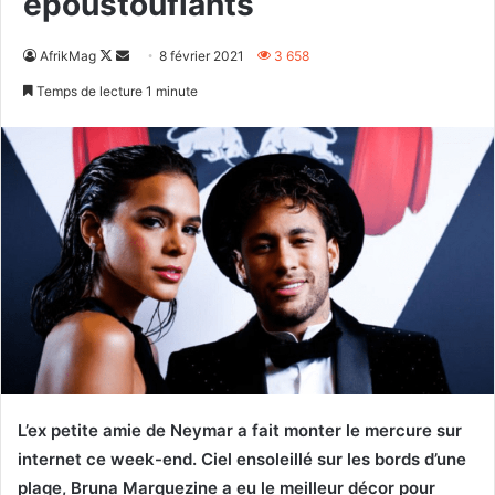
époustouflants
Follow
Envoyer
AfrikMag
8 février 2021
3 658
on
un
Temps de lecture 1 minute
X
courriel
L’ex petite amie de Neymar a fait monter le mercure sur
internet ce week-end. Ciel ensoleillé sur les bords d’une
plage, Bruna Marquezine a eu le meilleur décor pour