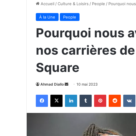
Accueil
/
Culture & Loisirs
/
People
/
Pourquoi nous
À la Une
People
Pourquoi nous 
nos carrières de
Square
Envoyer
Ahmad Diallo
10 mai 2023
un
Facebook
X
Linkedin
Tumblr
Pinterest
Reddit
courriel