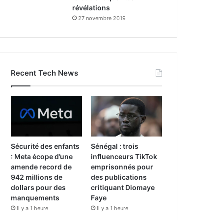
révélations
27 novembre 2019
Recent Tech News
Sécurité des enfants
Sénégal : trois
: Meta écope d’une
influenceurs TikTok
amende record de
emprisonnés pour
942 millions de
des publications
dollars pour des
critiquant Diomaye
manquements
Faye
il y a 1 heure
il y a 1 heure