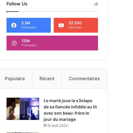
Follow Us
2.1M
52 500
Followers
Abonnés
126k
Followers
Populaire
Récent
Commentaires
Le marié joue la s3xtape
de sa fiancée infidèle au lit
avec son beau-frère le
jour du mariage
10 août 2022