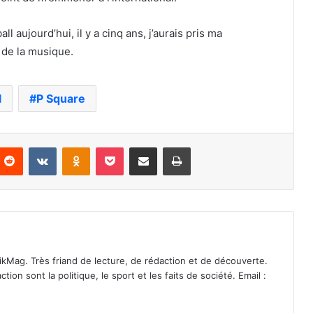
l aujourd’hui, il y a cinq ans, j’aurais pris ma
 de la musique.
l
P Square
nterest
Reddit
VKontakte
Odnoklassniki
Pocket
Partager par email
Imprimer
ikMag. Très friand de lecture, de rédaction et de découverte.
on sont la politique, le sport et les faits de société. Email :