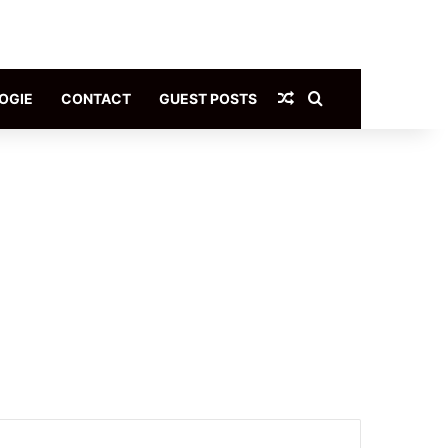
Article Aléatoire
Rechercher
OGIE
CONTACT
GUEST POSTS